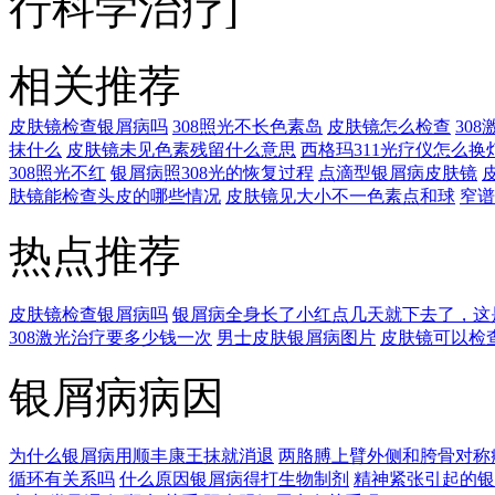
行科学治疗]
相关推荐
皮肤镜检查银屑病吗
308照光不长色素岛
皮肤镜怎么检查
30
抹什么
皮肤镜未见色素残留什么意思
西格玛311光疗仪怎么换
308照光不红
银屑病照308光的恢复过程
点滴型银屑病皮肤镜
肤镜能检查头皮的哪些情况
皮肤镜见大小不一色素点和球
窄谱
热点推荐
皮肤镜检查银屑病吗
银屑病全身长了小红点几天就下去了，这
308激光治疗要多少钱一次
男士皮肤银屑病图片
皮肤镜可以检
银屑病病因
为什么银屑病用顺丰康王抹就消退
两胳膊上臂外侧和胯骨对称
循环有关系吗
什么原因银屑病得打生物制剂
精神紧张引起的银