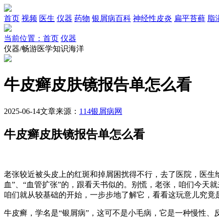
首页
视频
医生
仪器
药物
银屑病百科
神经性皮炎
扁平苔藓
脂
当前位置：首页
仪器
仪器/畅游医学知识海洋
牛皮癣皮肤镜报告单怎么看
2025-06-14
文章来源：
114银屑病网
牛皮癣皮肤镜报告单怎么看
老张较近被头皮上的红斑和掉屑困扰得不行，去了医院，医生给
血”、“血管扩张”的，跟看天书似的。别慌，老张，咱们今天
咱们就从较基础的开始，一步步地了解它，看看这玩意儿究竟
牛皮癣，学名是“银屑病”，这可不是小毛病，它是一种慢性