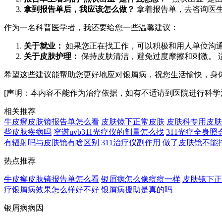
拿到报告单后，我应该怎么做？
拿着报告单，去咨询医
作为一名科普医学者，我还要给您一些温馨建议：
关于就业：
如果您正在找工作，可以积极和用人单位沟通
关于皮肤护理：
保持皮肤清洁，避免过度摩擦和刺激。 
希望这些建议能帮助您更好地应对银屑病，祝您生活愉快，身
[声明：本内容不能作为治疗依据，如有不适请到医院进行科学
相关推荐
牛皮癣皮肤镜报告单怎么看
皮肤镜下正常皮肤
皮肤科专用皮肤
些皮肤疾病吗
窄谱uvb311光疗仪的剂量怎么找
311光疗全身
有辐射吗与皮肤镜有啥区别
311治疗仪副作用
做了皮肤镜不能
热点推荐
牛皮癣皮肤镜报告单怎么看
银屑病怎么像痘痘一样
皮肤镜下正
疗银屑病效果怎么样好不好
银屑病援助是真的吗
银屑病病因