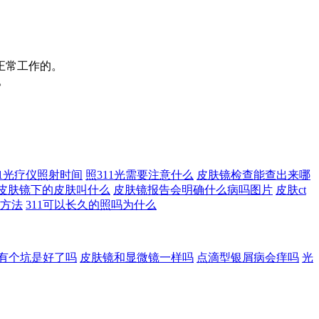
正常工作的。
。
11光疗仪照射时间
照311光需要注意什么
皮肤镜检查能查出来哪
皮肤镜下的皮肤叫什么
皮肤镜报告会明确什么病吗图片
皮肤ct
方法
311可以长久的照吗为什么
有个坑是好了吗
皮肤镜和显微镜一样吗
点滴型银屑病会痒吗
光