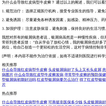
为什么会导致红皮病型牛皮癣？ 通过以上的阐述，我们可以
1. 规范治疗： 选择正规医疗机构，接受专业医生的指导，避
2. 避免诱因： 尽量避免各种诱发因素，如感染、精神压力、
3. 加强护理： 注意皮肤保湿，避免刺激，保持良好的生活习惯
我想对所有的银屑病患者说，银屑病虽然是一种慢性疾病，但
常听到患者反馈： “自从学会了放松心情，我的银屑病也好多
岗位，给自己创造一个更轻松的生活空间，这对于病情控制非
[声明：本内容不能作为治疗依据，如有不适请到医院进行科学
相关推荐
什么会导致红皮病型牛皮癣
头皮银屑病好了头上又长头皮屑
患
病图片
什么会导致红皮型牛皮癣发病
寻常型牛皮癣的预防保健
型银屑病初期好治吗
红皮型银屑病要怎么治疗
得了红皮型银银
片
热点推荐
什么会导致红皮病型牛皮癣
可善挺非医保多少钱
头皮银屑病好