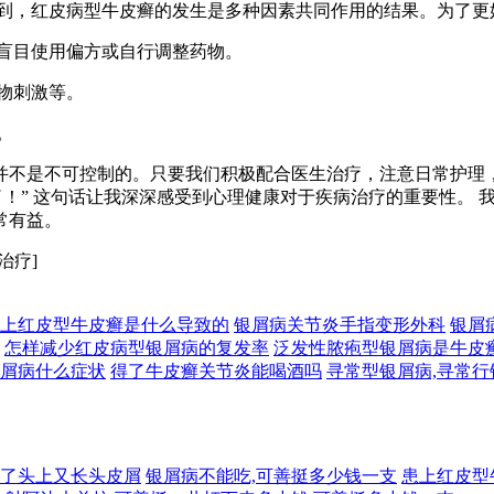
看到，红皮病型牛皮癣的发生是多种因素共同作用的结果。为了更
免盲目使用偏方或自行调整药物。
药物刺激等。
。
并不是不可控制的。只要我们积极配合医生治疗，注意日常护理
了！” 这句话让我深深感受到心理健康对于疾病治疗的重要性。
常有益。
治疗]
上红皮型牛皮癣是什么导致的
银屑病关节炎手指变形外科
银屑
怎样减少红皮病型银屑病的复发率
泛发性脓疱型银屑病是牛皮
屑病什么症状
得了牛皮癣关节炎能喝酒吗
寻常型银屑病,寻常行
了头上又长头皮屑
银屑病不能吃,可善挺多少钱一支
患上红皮型