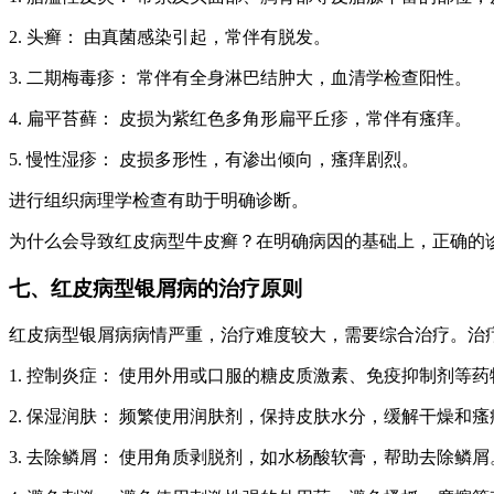
2. 头癣： 由真菌感染引起，常伴有脱发。
3. 二期梅毒疹： 常伴有全身淋巴结肿大，血清学检查阳性。
4. 扁平苔藓： 皮损为紫红色多角形扁平丘疹，常伴有瘙痒。
5. 慢性湿疹： 皮损多形性，有渗出倾向，瘙痒剧烈。
进行组织病理学检查有助于明确诊断。
为什么会导致红皮病型牛皮癣？在明确病因的基础上，正确的
七、红皮病型银屑病的治疗原则
红皮病型银屑病病情严重，治疗难度较大，需要综合治疗。治
1. 控制炎症： 使用外用或口服的糖皮质激素、免疫抑制剂等
2. 保湿润肤： 频繁使用润肤剂，保持皮肤水分，缓解干燥和瘙
3. 去除鳞屑： 使用角质剥脱剂，如水杨酸软膏，帮助去除鳞屑