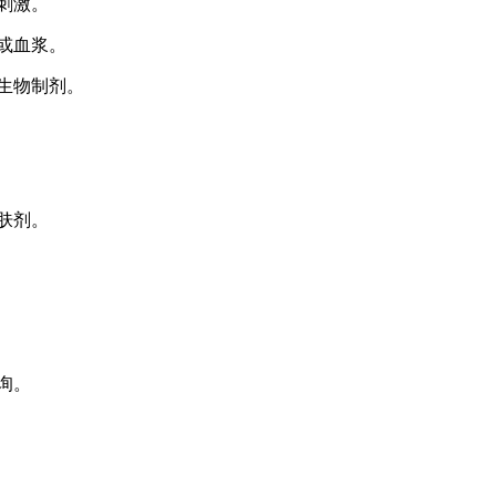
刺激。
血或血浆。
用生物制剂。
肤剂。
询。