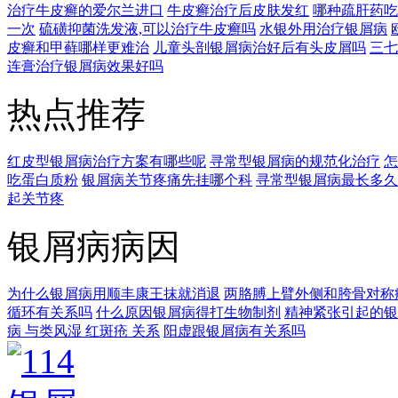
治疗牛皮癣的爱尔兰进口
牛皮癣治疗后皮肤发红
哪种疏肝药吃
一次
硫磺抑菌洗发液,可以治疗牛皮癣吗
水银外用治疗银屑病
皮癣和甲藓哪样更难治
儿童头剖银屑病治好后有头皮屑吗
三七
连膏治疗银屑病效果好吗
热点推荐
红皮型银屑病治疗方案有哪些呢
寻常型银屑病的规范化治疗
怎
吃蛋白质粉
银屑病关节疼痛先挂哪个科
寻常型银屑病最长多久
起关节疼
银屑病病因
为什么银屑病用顺丰康王抹就消退
两胳膊上臂外侧和胯骨对称
循环有关系吗
什么原因银屑病得打生物制剂
精神紧张引起的银
病 与类风湿 红斑疮 关系
阳虚跟银屑病有关系吗