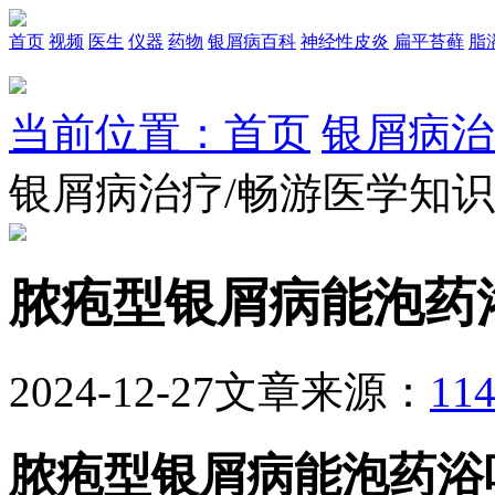
首页
视频
医生
仪器
药物
银屑病百科
神经性皮炎
扁平苔藓
脂
当前位置：首页
银屑病治
银屑病治疗/畅游医学知
脓疱型银屑病能泡药
2024-12-27
文章来源：
1
脓疱型银屑病能泡药浴