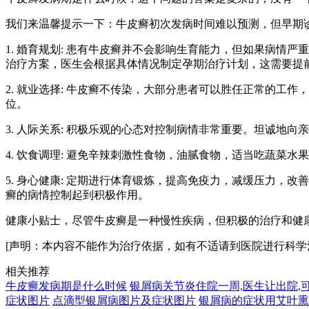
我们来温馨提示一下：牛皮癣初次发病时间难以预测，但早期
1. 婚育规划: 患有牛皮癣并不会影响生育能力，但如果病
治疗方案，医生会根据具体情况制定孕期治疗计划，这需要提
2. 就业选择: 牛皮癣不传染，大部分患者可以胜任正常的
位。
3. 人际关系: 积极乐观的心态对控制病情非常重要。坦诚地
4. 饮食调理: 避免辛辣刺激性食物，油腻食物，适当吃蔬
5. 身心健康: 定期进行体育锻炼，提高免疫力，减缓压力，
癣的病情控制起到积极作用。
健康小贴士，尽管牛皮癣是一种慢性疾病，但积极的治疗和健
[声明：本内容不能作为治疗依据，如有不适请到医院进行科学
相关推荐
牛皮癣发病期是什么时候
银屑病关节炎住院一周,医生让出院,
症状图片
点滴型银屑病图片及症状图片
银屑病的症状用艾叶熏