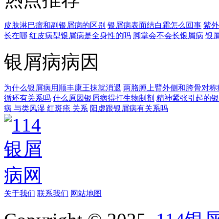
皮肤淋巴瘤和副银屑病的区别
银屑病表面结白霜怎么回事
紫外
长在哪
红皮病型银屑病是全身性的吗
脚掌会不会长银屑病
银
银屑病病因
为什么银屑病用顺丰康王抹就消退
两胳膊上臂外侧和胯骨对称
循环有关系吗
什么原因银屑病得打生物制剂
精神紧张引起的银
病 与类风湿 红斑疮 关系
阳虚跟银屑病有关系吗
关于我们
联系我们
网站地图