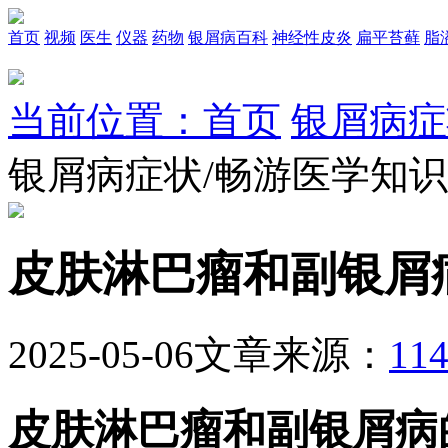
首页
视频
医生
仪器
药物
银屑病百科
神经性皮炎
扁平苔藓
脂
当前位置：首页
银屑病症
银屑病症状/畅游医学知
皮肤淋巴瘤和副银屑
2025-05-06
文章来源：
1
皮肤淋巴瘤和副银屑病