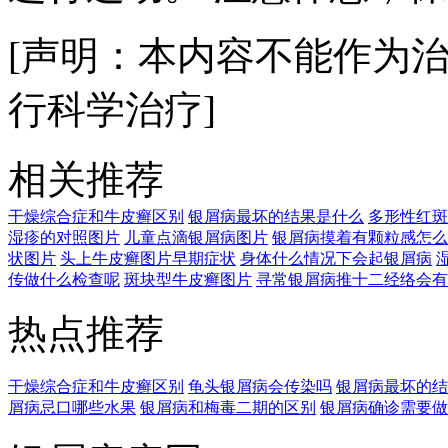
[声明：本内容不能作为
行科学治疗]
相关推荐
干燥综合症和牛皮癣区别
银屑病最坏的结果是什么
多形性红斑
湿疹的对照图片
儿童点滴银屑病图片
银屑病摸着有颗粒感怎么
状图片
头上牛皮癣图片早期症状
身体什么情况下会起银屑病
传做什么检查呢
斑块型牛皮癣图片
寻常银屑病推十二经络会有
热点推荐
干燥综合症和牛皮癣区别
龟头银屑病会传染吗
银屑病最坏的结
屑病忌口哪些水果
银屑病和梅毒二期的区别
银屑病确诊需要做