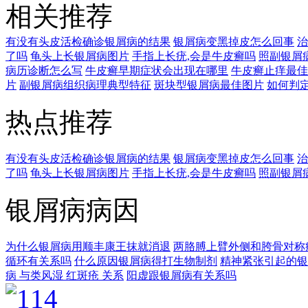
相关推荐
有没有头皮活检确诊银屑病的结果
银屑病变黑掉皮怎么回事
治
了吗
龟头上长银屑病图片
手指上长疣,会是牛皮癣吗
照副银屑
病历诊断怎么写
牛皮癣早期症状会出现在哪里
牛皮癣止痒最佳
片
副银屑病组织病理典型特征
斑块型银屑病最佳图片
如何判
热点推荐
有没有头皮活检确诊银屑病的结果
银屑病变黑掉皮怎么回事
治
了吗
龟头上长银屑病图片
手指上长疣,会是牛皮癣吗
照副银屑
银屑病病因
为什么银屑病用顺丰康王抹就消退
两胳膊上臂外侧和胯骨对称
循环有关系吗
什么原因银屑病得打生物制剂
精神紧张引起的银
病 与类风湿 红斑疮 关系
阳虚跟银屑病有关系吗