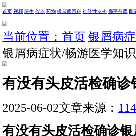
首页
视频
医生
仪器
药物
银屑病百科
神经性皮炎
扁平苔藓
脂
当前位置：首页
银屑病症
银屑病症状/畅游医学知
有没有头皮活检确诊
2025-06-02
文章来源：
1
有没有头皮活检确诊银