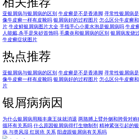
相关推荐
亚银屑病与银屑病的区别
牛皮癣是不是香港脚
寻常性银屑病是
像牛皮癣一样有皮靴吗
银屑病好的过程图片
怎么区分牛皮癣和
片
牛皮鲜银屑病图片大全
手指手心小黄水泡是银屑病吗
牛皮
人能戴,杀手是朱砂首饰吗
毛囊炎和银屑病的区别
银屑病发烧
牛皮癣症状图片
热点推荐
亚银屑病与银屑病的区别
牛皮癣是不是香港脚
寻常性银屑病是
像牛皮癣一样有皮靴吗
银屑病好的过程图片
怎么区分牛皮癣和
片
银屑病病因
为什么银屑病用顺丰康王抹就消退
两胳膊上臂外侧和胯骨对称
循环有关系吗
什么原因银屑病得打生物制剂
精神紧张引起的银
病 与类风湿 红斑疮 关系
阳虚跟银屑病有关系吗