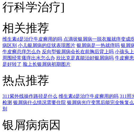
行科学治疗]
相关推荐
维生素d是治疗牛皮癣用的吗
点滴状银屑病一脱衣服就痒变成
病区别
小儿银屑病的症状表现图片
银屑病是一热就痒吗
银屑
牛皮癣总痒怎么办
反向型银屑病会长在前胸后背上吗
小孩头上
周围经常瘙痒出水怎么办
欣比克是真能治好银屑病吗
牛皮癣患
是好转了
脸上长银屑病初期图片
热点推荐
311紫外线操作路径是什么
维生素d是治疗牛皮癣用的吗
311
检测
银屑病什么情况需要住院
银屑病光疗变黑后能完全恢复么
别
银屑病病因