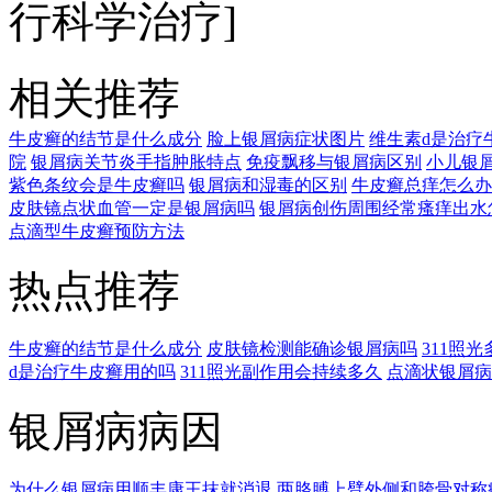
行科学治疗]
相关推荐
牛皮癣的结节是什么成分
脸上银屑病症状图片
维生素d是治疗
院
银屑病关节炎手指肿胀特点
免疫飘移与银屑病区别
小儿银
紫色条纹会是牛皮癣吗
银屑病和湿毒的区别
牛皮癣总痒怎么办
皮肤镜点状血管一定是银屑病吗
银屑病创伤周围经常瘙痒出水
点滴型牛皮癣预防方法
热点推荐
牛皮癣的结节是什么成分
皮肤镜检测能确诊银屑病吗
311照
d是治疗牛皮癣用的吗
311照光副作用会持续多久
点滴状银屑病
银屑病病因
为什么银屑病用顺丰康王抹就消退
两胳膊上臂外侧和胯骨对称