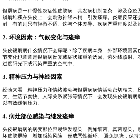
银屑病是一种慢性炎症性皮肤病，其发病机制复杂，涉及免疫
鳞屑堆积在头皮上，会刺激神经末梢，引发瘙痒。炎症反应还
耐，有的则只有轻微不适。这与个体差异、疾病严重程度以及
2. 环境因素：气候变化与瘙痒
头皮银屑病什么情况下会痒呢？除了疾病本身，外部环境因素
节变化也常常是银屑病反复或症状加重的诱因。紫外线照射、
过度阳光下或污染严重的空气中。
3. 精神压力与神经因素
经验来看，精神压力和情绪波动与银屑病病情活动密切相关。
大、生活节奏快、人际关系紧张等情况下，会发现头皮银屑病
以有效缓解压力。
4. 病灶部位感染与继发瘙痒
头皮银屑病的病变部位容易继发感染，例如细菌、真菌感染。
坏皮肤屏障，增加感染风险，形成恶性循环。 避免抓挠，保