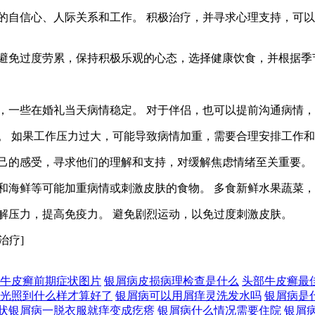
患者的自信心、人际关系和工作。 积极治疗，并寻求心理支持，可
间，避免过度劳累，保持积极乐观的心态，选择健康饮食，并根据
方案，一些在婚礼当天病情稳定。 对于伴侣，也可以提前沟通病情
岗位。 如果工作压力过大，可能导致病情加重，需要合理安排工作
享自己的感受，寻求他们的理解和支持，对缓解焦虑情绪至关重要
精和海鲜等可能加重病情或刺激皮肤的食物。 多食新鲜水果蔬菜
缓解压力，提高免疫力。 避免剧烈运动，以免过度刺激皮肤。
治疗]
牛皮癣前期症状图片
银屑病皮损病理检查是什么
头部牛皮癣最
光照到什么样才算好了
银屑病可以用屑痒灵洗发水吗
银屑病是
状银屑病一脱衣服就痒变成疙瘩
银屑病什么情况需要住院
银屑