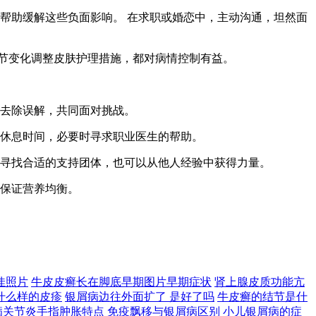
以帮助缓解这些负面影响。 在求职或婚恋中，主动沟通，坦然面
季节变化调整皮肤护理措施，都对病情控制有益。
，去除误解，共同面对挑战。
和休息时间，必要时寻求职业医生的帮助。
。 寻找合适的支持团体，也可以从他人经验中获得力量。
，保证营养均衡。
佳照片
牛皮皮癣长在脚底早期图片早期症状
肾上腺皮质功能亢
什么样的皮疹
银屑病边往外面扩了 是好了吗
牛皮癣的结节是什
病关节炎手指肿胀特点
免疫飘移与银屑病区别
小儿银屑病的症