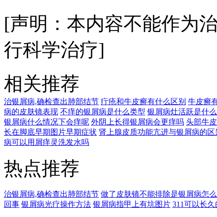
[声明：本内容不能作为
行科学治疗]
相关推荐
治银屑病,确检查出肺部结节
疔疮和牛皮癣有什么区别
牛皮癣
病的皮肤镜表现
不痒的银屑病是什么类型
银屑病灶活跃是什么
银屑病什么情况下会痒呢
外阴上长得银屑病会更痒吗
头部牛皮
长在脚底早期图片早期症状
肾上腺皮质功能亢进与银屑病的区
病可以用屑痒灵洗发水吗
热点推荐
治银屑病,确检查出肺部结节
做了皮肤镜不能排除是银屑病怎么
回事
银屑病光疗操作方法
银屑病指甲上有坑图片
311可以长