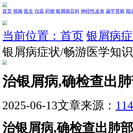
首页
视频
医生
仪器
药物
银屑病百科
神经性皮炎
扁平苔藓
脂
当前位置：首页
银屑病症
银屑病症状/畅游医学知
治银屑病,确检查出
2025-06-13
文章来源：
1
治银屑病,确检查出肺