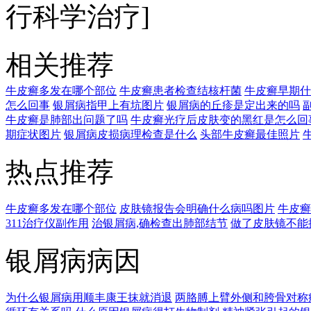
行科学治疗]
相关推荐
牛皮癣多发在哪个部位
牛皮癣患者检查结核杆菌
牛皮癣早期什
怎么回事
银屑病指甲上有坑图片
银屑病的丘疹是定出来的吗
牛皮癣是肺部出问题了吗
牛皮癣光疗后皮肤变的黑红是怎么回
期症状图片
银屑病皮损病理检查是什么
头部牛皮癣最佳照片
热点推荐
牛皮癣多发在哪个部位
皮肤镜报告会明确什么病吗图片
牛皮癣
311治疗仪副作用
治银屑病,确检查出肺部结节
做了皮肤镜不能
银屑病病因
为什么银屑病用顺丰康王抹就消退
两胳膊上臂外侧和胯骨对称