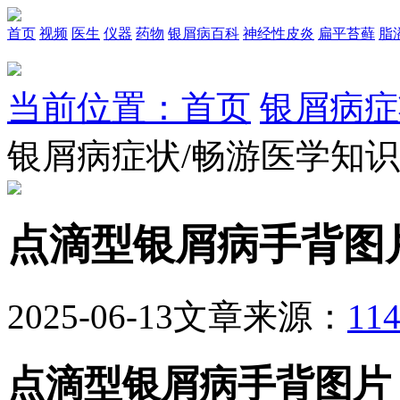
首页
视频
医生
仪器
药物
银屑病百科
神经性皮炎
扁平苔藓
脂
当前位置：首页
银屑病症
银屑病症状/畅游医学知
点滴型银屑病手背图
2025-06-13
文章来源：
1
点滴型银屑病手背图片