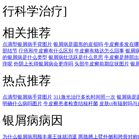
行科学治疗]
相关推荐
点滴型银屑病手背图片
银屑病是圆形的皮损吗
牛皮癣多发在哪
部结节
疔疮和牛皮癣有什么区别
牛皮癣有格达怎么回事
银屑
的银屑病是什么类型
银屑病灶活跃是什么意思
牛皮癣是肺部出
痒呢
外阴上长得银屑病会更痒吗
头部牛皮癣前期症状图片
银
热点推荐
点滴型银屑病手背图片
311激光治疗多长时间照一次
银屑病是
明确什么病吗图片
牛皮癣患者检查结核杆菌
皮肤ct有辐射吗
银屑病病因
为什么银屑病用顺丰康王抹就消退
两胳膊上臂外侧和胯骨对称