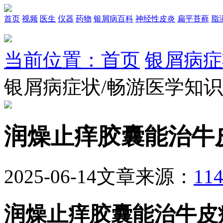
首页
视频
医生
仪器
药物
银屑病百科
神经性皮炎
扁平苔藓
脂
当前位置：首页
银屑病症
银屑病症状/畅游医学知
润燥止痒胶囊能治牛
2025-06-14
文章来源：
1
润燥止痒胶囊能治牛皮