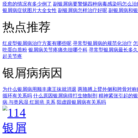
痊愈的情况有多少例了
副银屑病要警惕四种病毒感染吗怎么治
银屑病症状图片大全女性
副银屑病怎样治疗好呢
副银屑病和银
热点推荐
红皮型银屑病治疗方案有哪些呢
寻常型银屑病的规范化治疗
怎
吃蛋白质粉
银屑病关节疼痛先挂哪个科
寻常型银屑病最长多久
起关节疼
银屑病病因
为什么银屑病用顺丰康王抹就消退
两胳膊上臂外侧和胯骨对称
循环有关系吗
什么原因银屑病得打生物制剂
精神紧张引起的银
病 与类风湿 红斑疮 关系
阳虚跟银屑病有关系吗