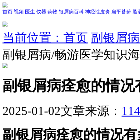
首页
视频
医生
仪器
药物
银屑病百科
神经性皮炎
扁平苔藓
脂
当前位置：首页
副银屑病
副银屑病/畅游医学知识
副银屑病痊愈的情况
2025-01-02
文章来源：
1
副银屑病痊愈的情况有